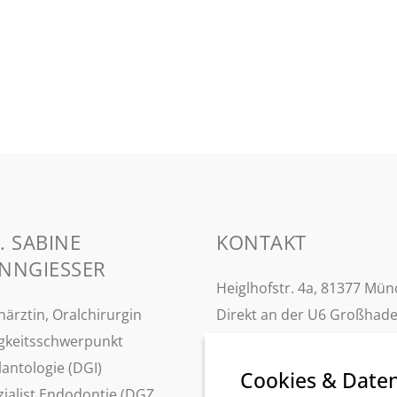
. SABINE
KONTAKT
NNGIESSER
Heiglhofstr. 4a, 81377 Mü
ärztin, Oralchirurgin
Direkt an der U6 Großhad
igkeitsschwerpunkt
T: +49 (0) 89 707 101
antologie (DGI)
F: +49 (0) 89 700 39 04
Cookies & Date
zialist Endodontie (DGZ
praxis@dr-kanngiesser.de