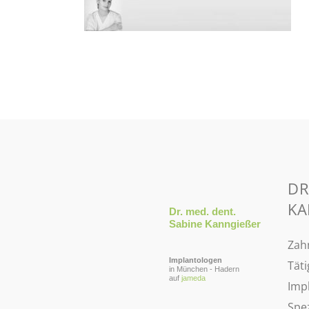
DR
KA
Dr. med. dent.
Sabine Kanngießer
Zahn
Implantologen
Tät
in München - Hadern
auf
jameda
Impl
Spe